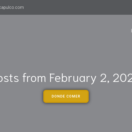
capulco.com
osts from February 2, 20
DONDE COMER