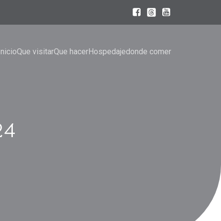
Inicio
Que visitar
Que hacer
Hospedaje
donde comer
24